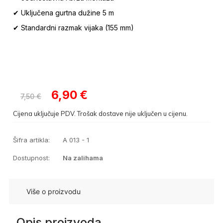
✔ Uključena gurtna dužine 5 m
✔ Standardni razmak vijaka (155 mm)
6,90
€
7,50
€
Cijena uključuje PDV. Trošak dostave nije uključen u cijenu.
Šifra artikla:
A 013 - 1
Dostupnost:
Na zalihama
Više o proizvodu
Opis proizvoda