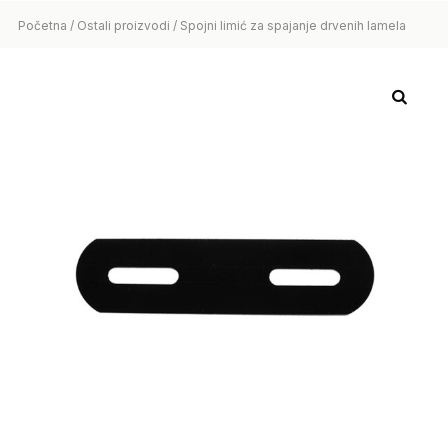
Početna
/
Ostali proizvodi
/ Spojni limić za spajanje drvenih lamela