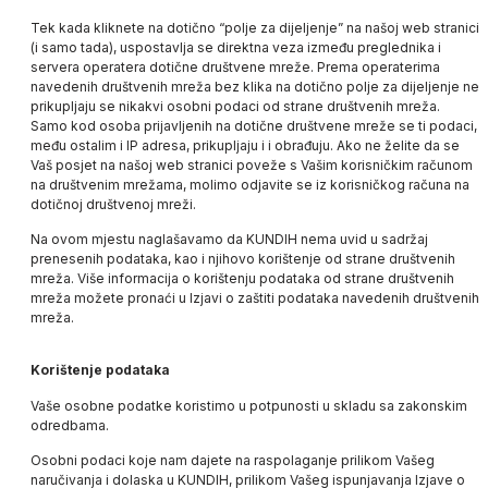
Tek kada kliknete na dotično “polje za dijeljenje” na našoj web stranici
(i samo tada), uspostavlja se direktna veza između preglednika i
servera operatera dotične društvene mreže. Prema operaterima
navedenih društvenih mreža bez klika na dotično polje za dijeljenje ne
prikupljaju se nikakvi osobni podaci od strane društvenih mreža.
Samo kod osoba prijavljenih na dotične društvene mreže se ti podaci,
među ostalim i IP adresa, prikupljaju i i obrađuju. Ako ne želite da se
Vaš posjet na našoj web stranici poveže s Vašim korisničkim računom
na društvenim mrežama, molimo odjavite se iz korisničkog računa na
dotičnoj društvenoj mreži.
Na ovom mjestu naglašavamo da
KUNDIH
nema uvid u sadržaj
prenesenih podataka, kao i njihovo korištenje od strane društvenih
mreža. Više informacija o korištenju podataka od strane društvenih
mreža možete pronaći u Izjavi o zaštiti podataka navedenih društvenih
mreža.
Korištenje podataka
Vaše osobne podatke koristimo u potpunosti u skladu sa zakonskim
odredbama.
Osobni podaci koje nam dajete na raspolaganje prilikom Vašeg
naručivanja i dolaska u
KUNDIH
, prilikom Vašeg ispunjavanja Izjave o