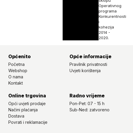
sklopu
Operativnog
programa
Konkurentnosti
i
kohezija
2014 -
2020.
Općenito
Opće informacije
Početna
Pravilnik privatnosti
Webshop
Uvjeti korištenja
O nama
Kontakt
Online trgovina
Radno vrijeme
Opći uvjeti prodaje
Pon-Pet: 07 - 15 h
Načini plaćanja
Sub-Ned: zatvoreno
Dostava
Povrati i reklamacije