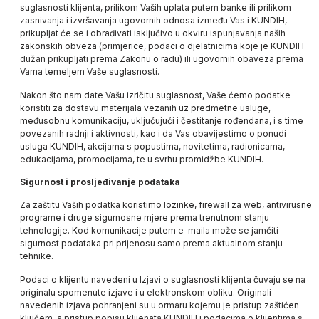
suglasnosti klijenta, prilikom Vaših uplata putem banke ili prilikom
zasnivanja i izvršavanja ugovornih odnosa između Vas i
KUNDIH
,
prikupljat će se i obrađivati isključivo u okviru ispunjavanja naših
zakonskih obveza (primjerice, podaci o djelatnicima koje je
KUNDIH
dužan prikupljati prema Zakonu o radu) ili ugovornih obaveza prema
Vama temeljem Vaše suglasnosti.
Nakon što nam date Vašu izričitu suglasnost, Vaše ćemo podatke
koristiti za dostavu materijala vezanih uz predmetne usluge,
međusobnu komunikaciju, uključujući i čestitanje rođendana, i s time
povezanih radnji i aktivnosti, kao i da Vas obavijestimo o ponudi
usluga
KUNDIH,
akcijama s popustima, novitetima, radionicama,
edukacijama, promocijama, te u svrhu promidžbe
KUNDIH.
Sigurnost i prosljeđivanje podataka
Za zaštitu Vaših podatka koristimo lozinke, firewall za web, antivirusne
programe i druge sigurnosne mjere prema trenutnom stanju
tehnologije. Kod komunikacije putem e-maila može se jamčiti
sigurnost podataka pri prijenosu samo prema aktualnom stanju
tehnike.
Podaci o klijentu navedeni u Izjavi o suglasnosti klijenta čuvaju se na
originalu spomenute izjave i u elektronskom obliku. Originali
navedenih izjava pohranjeni su u ormaru kojemu je pristup zaštićen
ključem, a pristup popisu klijenata
KUNDIH
i podacima o klijentima s