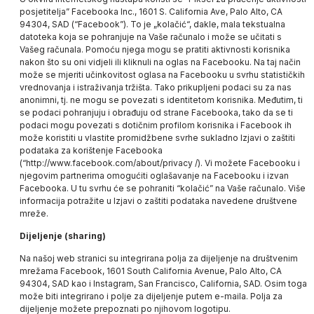
posjetitelja” Facebooka Inc., 1601 S. California Ave, Palo Alto, CA
94304, SAD (“Facebook”). To je „kolačić“, dakle, mala tekstualna
datoteka koja se pohranjuje na Vaše računalo i može se učitati s
Vašeg računala. Pomoću njega mogu se pratiti aktivnosti korisnika
nakon što su oni vidjeli ili kliknuli na oglas na Facebooku. Na taj način
može se mjeriti učinkovitost oglasa na Facebooku u svrhu statističkih
vrednovanja i istraživanja tržišta. Tako prikupljeni podaci su za nas
anonimni, tj. ne mogu se povezati s identitetom korisnika. Međutim, ti
se podaci pohranjuju i obrađuju od strane Facebooka, tako da se ti
podaci mogu povezati s dotičnim profilom korisnika i Facebook ih
može koristiti u vlastite promidžbene svrhe sukladno Izjavi o zaštiti
podataka za korištenje Facebooka
(“http://www.facebook.com/about/privacy /).
Vi možete Facebooku i
njegovim partnerima omogućiti oglašavanje na Facebooku i izvan
Facebooka. U tu svrhu će se pohraniti “kolačić” na Vaše računalo. Više
informacija potražite u Izjavi o zaštiti podataka navedene društvene
mreže.
Dijeljenje (sharing)
Na našoj web stranici su integrirana polja za dijeljenje na društvenim
mrežama Facebook, 1601 South California Avenue, Palo Alto, CA
94304, SAD kao i Instagram, San Francisco, California, SAD. Osim toga
može biti integrirano i polje za dijeljenje putem e-maila. Polja za
dijeljenje možete prepoznati po njihovom logotipu.