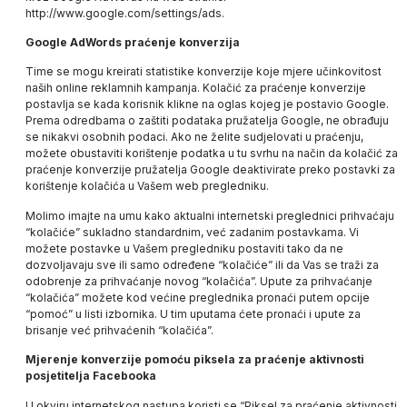
http://www.google.com/settings/ads
.
Google AdWords praćenje konverzija
Time se mogu kreirati statistike konverzije koje mjere učinkovitost
naših online reklamnih kampanja. Kolačić za praćenje konverzije
postavlja se kada korisnik klikne na oglas kojeg je postavio Google.
Prema odredbama o zaštiti podataka pružatelja Google, ne obrađuju
se nikakvi osobnih podaci. Ako ne želite sudjelovati u praćenju,
možete obustaviti korištenje podatka u tu svrhu na način da kolačić za
praćenje konverzije pružatelja Google deaktivirate preko postavki za
korištenje kolačića u Vašem web pregledniku.
Molimo imajte na umu kako aktualni internetski preglednici prihvaćaju
“kolačiće” sukladno standardnim, već zadanim postavkama. Vi
možete postavke u Vašem pregledniku postaviti tako da ne
dozvoljavaju sve ili samo određene “kolačiće” ili da Vas se traži za
odobrenje za prihvaćanje novog “kolačića”. Upute za prihvaćanje
“kolačića” možete kod većine preglednika pronaći putem opcije
“pomoć” u listi izbornika. U tim uputama ćete pronaći i upute za
brisanje već prihvaćenih “kolačića”.
Mjerenje konverzije pomoću piksela za praćenje aktivnosti
posjetitelja Facebooka
U okviru internetskog nastupa koristi se “Piksel za praćenje aktivnosti