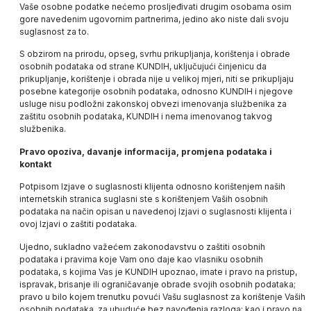
Vaše osobne podatke nećemo prosljeđivati drugim osobama osim
gore navedenim ugovornim partnerima, jedino ako niste dali svoju
suglasnost za to.
S obzirom na prirodu, opseg, svrhu prikupljanja, korištenja i obrade
osobnih podataka od strane
KUNDIH
, uključujući činjenicu da
prikupljanje, korištenje i obrada nije u velikoj mjeri, niti se prikupljaju
posebne kategorije osobnih podataka, odnosno
KUNDIH
i njegove
usluge nisu podložni zakonskoj obvezi imenovanja službenika za
zaštitu osobnih podataka,
KUNDIH
i nema imenovanog takvog
službenika.
Pravo opoziva, davanje informacija, promjena podataka i
kontakt
Potpisom Izjave o suglasnosti klijenta odnosno korištenjem naših
internetskih stranica suglasni ste s korištenjem Vaših osobnih
podataka na način opisan u navedenoj Izjavi o suglasnosti klijenta i
ovoj Izjavi o zaštiti podataka.
Ujedno, sukladno važećem zakonodavstvu o zaštiti osobnih
podataka i pravima koje Vam ono daje kao vlasniku osobnih
podataka, s kojima Vas je
KUNDIH
upoznao, imate i pravo na pristup,
ispravak, brisanje ili ograničavanje obrade svojih osobnih podataka;
pravo u bilo kojem trenutku povući Vašu suglasnost za korištenje Vaših
osobnih podataka, za ubuduće bez navođenja razloga; kao i pravo na