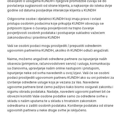
obavijesti o uslugama
KUNDIH
i njegove promidžbe čuvaju se do
povlačenja suglasnosti od strane klijenta, a najkasnije do isteka dvije
godine od datuma posljednje interakcije klijenta u
KUNDIH
Odgovorne osobe i djelatnici
KUNDIH
koji imaju pravo i ovlast
pristupa osobnim podacima koje prikuplja
KUNDIH
obvezuju se
potpisom Izjave o čuvanju povjerljivosti na trajno čuvanje
povjerljivosti osobnih podataka i postupanje sukladno važećem
zakonodavstvu i pravilima
KUNDIH
Vaši se osobni podaci mogu proslijediti / prepustiti određenim
ugovornim partnerima
KUNDIH
, ukoliko ih
KUNDIH
odluči angažirati.
Naime, možemo angažirati određene partnere za ispunjenje naših
obaveza (primjerice, računovodstveni servis) i usluga, komunikaciju
sa članovima, upravljanje našim online nastupom i pristupom,
ispunjenje neke od svrha navedenih u ovoj Izjavi. Vaši će se osobni
podaci proslijediti ugovornom partneru
KUNDIH
ako su oni potrebni za
izvršenje određene usluge koja je vezana za Vas. Navedene
ugovorne partnere birat ćemo pažljivo kako bismo osigurali zakonitu i
sigurnu obradu podataka. Nadalje, navedeni ugovorni partneri bit će
obvezni koristiti Vaše osobne podatke samo za određene svrhe u
skladu s našim uputama te u skladu s hrvatskim zakonskim
odredbama o zaštiti osobnih podataka. Korištenje podataka od strane
ugovornih partnera u neke druge svrhe je isključeno.