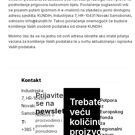
podnošenje prigovora nadzornom tijelu. Povlačenje suglasnosti vrši
se pisanim putem (pismom ili e-mailom) na slijedeću javno dostupnu
adresu sjedišta;
KUNDIH
, Industrijska 7, HR-10431 Novaki Samoborski
,
odnosno info@kundih.hr.
Takvo povlačenje onemogućit će buduće
korištenje Vaših osobnih podataka od strane
KUNDIH.
Molimo Vas da se na jednu od ovih adresa obratite ako imate pitanja
vezana za korištenje Vaših podataka te u svrhu aktualiziranja i ispravka
Vaših podataka.
Kontakt
Industrijska
Prijavite
7, HR-10431
Trebate
Potpora
se na
Novaki
iz
veću
newsletter
Europskog
Samoborski
Novosti o
fonda
količinu
proizvodima i
T:
za
posebnim
regionalni
proizvoda?
+385 1
ponudama.
razvoj