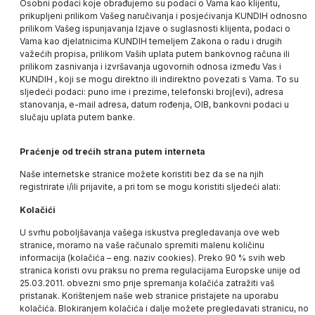
Osobni podaci koje obrađujemo su podaci o Vama kao klijentu,
prikupljeni prilikom Vašeg naručivanja i posjećivanja
KUNDIH
odnosno
prilikom Vašeg ispunjavanja Izjave o suglasnosti klijenta, podaci o
Vama kao djelatnicima
KUNDIH
temeljem Zakona o radu i drugih
važećih propisa, prilikom Vaših uplata putem bankovnog računa ili
prilikom zasnivanja i izvršavanja ugovornih odnosa između Vas i
KUNDIH
, koji se mogu direktno ili indirektno povezati s Vama. To su
sljedeći podaci: puno ime i prezime, telefonski broj(evi), adresa
stanovanja, e-mail adresa, datum rođenja, OIB, bankovni podaci u
slučaju uplata putem banke.
Praćenje od trećih strana putem interneta
Naše internetske stranice možete koristiti bez da se na njih
registrirate i/ili prijavite, a pri tom se mogu koristiti sljedeći alati:
Kolačići
U svrhu poboljšavanja vašega iskustva pregledavanja ove web
stranice, moramo na vaše računalo spremiti malenu količinu
informacija (kolačića – eng. naziv cookies). Preko 90 % svih web
stranica koristi ovu praksu no prema regulacijama Europske unije od
25.03.2011. obvezni smo prije spremanja kolačića zatražiti vaš
pristanak. Korištenjem naše web stranice pristajete na uporabu
kolačića. Blokiranjem kolačića i dalje možete pregledavati stranicu, no