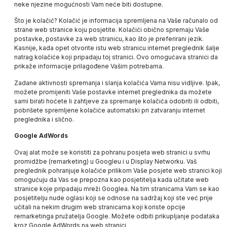
neke njezine mogućnosti Vam neće biti dostupne.
Što je kolačić? Kolačić je informacija spremljena na Vaše računalo od
strane web stranice koju posjetite. Kolačići obično spremaju Vaše
postavke, postavke za web stranicu, kao što je preferirani jezik.
Kasnije, kada opet otvorite istu web stranicu internet preglednik šalje
natrag kolačiće koji pripadaju toj stranici. Ovo omogućava stranici da
prikaže informacije prilagođene Vašim potrebama.
Zadane aktivnosti spremanja i slanja kolačića Vama nisu vidljive. Ipak,
možete promijeniti Vaše postavke internet preglednika da možete
sami birati hoćete li zahtjeve za spremanje kolačića odobriti ili odbiti,
pobrišete spremljene kolačiće automatski pri zatvaranju internet
preglednika i slično.
Google AdWords
Ovaj alat može se koristiti za pohranu posjeta web stranici u svrhu
promidžbe (remarketing) u Googleu i u Display Networku. Vaš
preglednik pohranjuje kolačiće prilikom Vaše posjete web stranici koji
omogućuju da Vas se prepozna kao posjetitelja kada učitate web
stranice koje pripadaju mreži Googlea. Na tim stranicama Vam se kao
posjetitelju nude oglasi koji se odnose na sadržaj koji ste već prije
učitali na nekim drugim web stranicama koji koriste opcije
remarketinga pružatelja Google. Možete odbiti prikupljanje podataka
kroz Google AdWords na web stranici