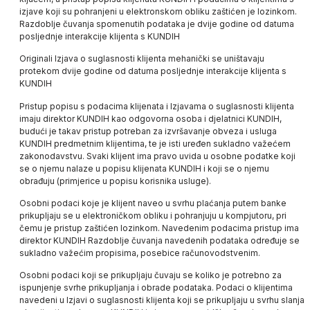
izjave koji su pohranjeni u elektronskom obliku zaštićen je lozinkom.
Razdoblje čuvanja spomenutih podataka je dvije godine od datuma
posljednje interakcije klijenta s
KUNDIH
Originali Izjava o suglasnosti klijenta mehanički se uništavaju
protekom dvije godine od datuma posljednje interakcije klijenta s
KUNDIH
Pristup popisu s podacima klijenata i Izjavama o suglasnosti klijenta
imaju direktor
KUNDIH
kao odgovorna osoba i djelatnici
KUNDIH
,
budući je takav pristup potreban za izvršavanje obveza i usluga
KUNDIH
predmetnim klijentima, te je isti uređen sukladno važećem
zakonodavstvu. Svaki klijent ima pravo uvida u osobne podatke koji
se o njemu nalaze u popisu klijenata
KUNDIH
i koji se o njemu
obrađuju (primjerice u popisu korisnika usluge).
Osobni podaci koje je klijent naveo u svrhu plaćanja putem banke
prikupljaju se u elektroničkom obliku i pohranjuju u kompjutoru, pri
čemu je pristup zaštićen lozinkom. Navedenim podacima pristup ima
direktor
KUNDIH
Razdoblje čuvanja navedenih podataka određuje se
sukladno važećim propisima, posebice računovodstvenim.
Osobni podaci koji se prikupljaju čuvaju se koliko je potrebno za
ispunjenje svrhe prikupljanja i obrade podataka. Podaci o klijentima
navedeni u Izjavi o suglasnosti klijenta koji se prikupljaju u svrhu slanja