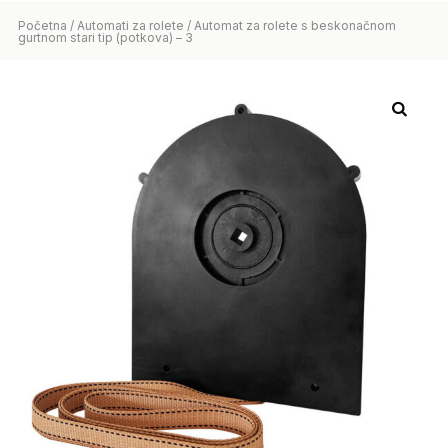
Početna
/
Automati za rolete
/ Automat za rolete s beskonačnom
gurtnom stari tip (potkova) – 3