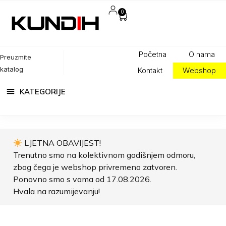
0
Početna
O nama
Preuzmite
katalog
Kontakt
Webshop
LJETNA OBAVIJEST!
Trenutno smo na kolektivnom godišnjem odmoru,
zbog čega je webshop privremeno zatvoren.
Ponovno smo s vama od 17.08.2026.
Hvala na razumijevanju!