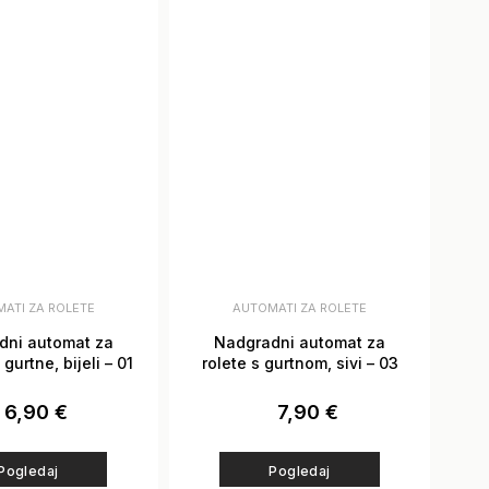
ATI ZA ROLETE
AUTOMATI ZA ROLETE
dni automat za
Nadgradni automat za
gurtne, bijeli – 01
rolete s gurtnom, sivi – 03
6,90
€
7,90
€
Pogledaj
Pogledaj