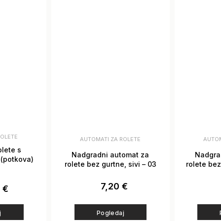
ROLETE
AUTOMATI ZA ROLETE
AUTOM
lete s
Nadgradni automat za
Nadgra
 (potkova)
rolete bez gurtne, sivi – 03
rolete bez 
7,20
€
0
€
j
Pogledaj