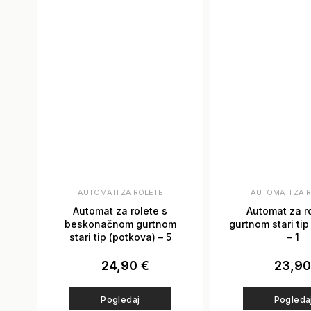
AUTOMATI ZA ROLETE
AUTOMATI ZA 
Automat za rolete s
Automat za ro
beskonačnom gurtnom
gurtnom stari tip
stari tip (potkova) – 5
– 1
24,90
€
23,9
Pogledaj
Pogleda