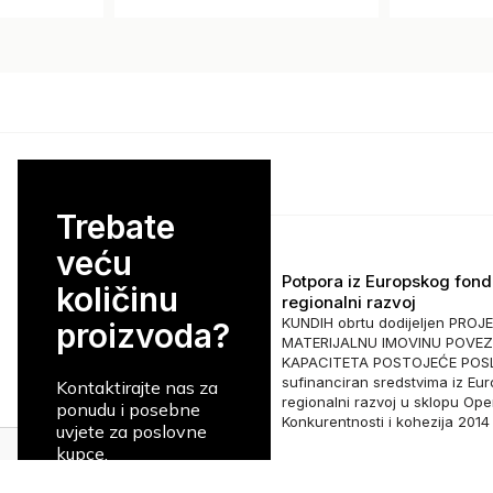
Trebate
veću
Potpora iz Europskog fond
količinu
regionalni razvoj
KUNDIH obrtu dodijeljen PROJ
proizvoda?
MATERIJALNU IMOVINU POVEZ
KAPACITETA POSTOJEĆE POSL
sufinanciran sredstvima iz Eu
Kontaktirajte nas za
regionalni razvoj u sklopu Op
ponudu i posebne
Konkurentnosti i kohezija 2014
uvjete za poslovne
kupce.