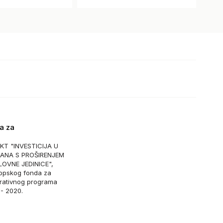
a za
EKT "INVESTICIJA U
ANA S PROŠIRENJEM
OVNE JEDINICE",
ropskog fonda za
erativnog programa
 - 2020.