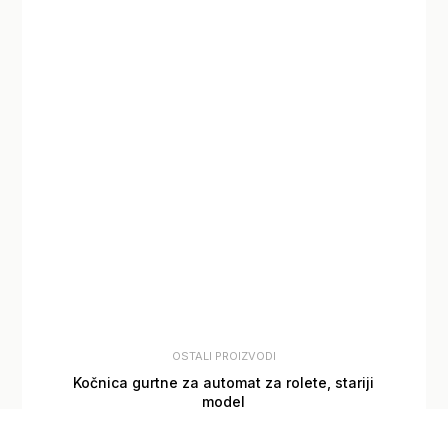
OSTALI PROIZVODI
Kočnica gurtne za automat za rolete, stariji
model
2,90
€