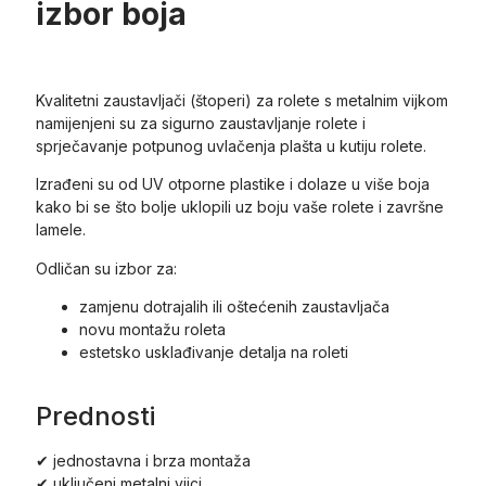
izbor boja
Kvalitetni zaustavljači (štoperi) za rolete s metalnim vijkom
namijenjeni su za sigurno zaustavljanje rolete i
sprječavanje potpunog uvlačenja plašta u kutiju rolete.
Izrađeni su od UV otporne plastike i dolaze u više boja
kako bi se što bolje uklopili uz boju vaše rolete i završne
lamele.
Odličan su izbor za:
zamjenu dotrajalih ili oštećenih zaustavljača
novu montažu roleta
estetsko usklađivanje detalja na roleti
Prednosti
✔ jednostavna i brza montaža
✔ uključeni metalni vijci