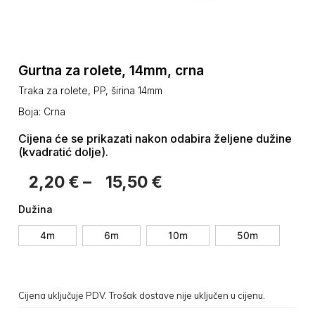
Gurtna za rolete, 14mm, crna
Traka za rolete, PP, širina 14mm
Boja: Crna
Cijena će se prikazati nakon odabira željene dužine
(kvadratić dolje).
2,20
€
–
15,50
€
Dužina
4m
6m
10m
50m
Cijena uključuje PDV. Trošak dostave nije uključen u cijenu.