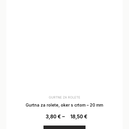
GURTNE ZA ROLETE
Gurtna za rolete, oker s crtom – 20 mm
3,80
€
–
18,50
€