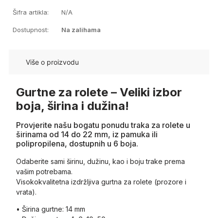
Šifra artikla:
N/A
Dostupnost:
Na zalihama
Više o proizvodu
Gurtne za rolete – Veliki izbor
boja, širina i dužina!
Provjerite našu bogatu ponudu traka za rolete u
širinama od 14 do 22 mm, iz pamuka ili
polipropilena, dostupnih u 6 boja.
Odaberite sami širinu, dužinu, kao i boju trake prema
vašim potrebama.
Visokokvalitetna izdržljiva gurtna za rolete (prozore i
vrata).
• Širina gurtne: 14 mm