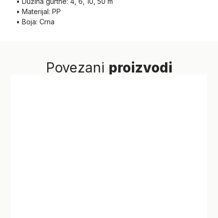
• Dužina gurtne: 4, 6, 10, 50 m
• Materijal: PP
• Boja: Crna
Povezani
proizvodi