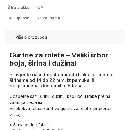
Šifra artikla:
N/A
Dostupnost:
Na zalihama
Više o proizvodu
Gurtne za rolete – Veliki izbor
boja, širina i dužina!
Provjerite našu bogatu ponudu traka za rolete u
širinama od 14 do 22 mm, iz pamuka ili
polipropilena, dostupnih u 6 boja.
Odaberite sami širinu, dužinu, kao i boju trake prema
vašim potrebama.
Visokokvalitetna izdržljiva gurtna za rolete (prozore i
vrata).
• Širina gurtne: 14 mm