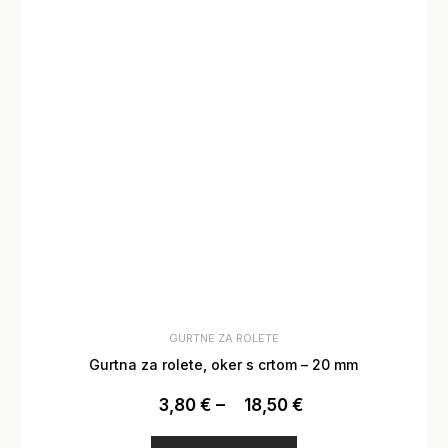
GURTNE ZA ROLETE
Gurtna za rolete, oker s crtom – 20 mm
3,80
€
–
18,50
€