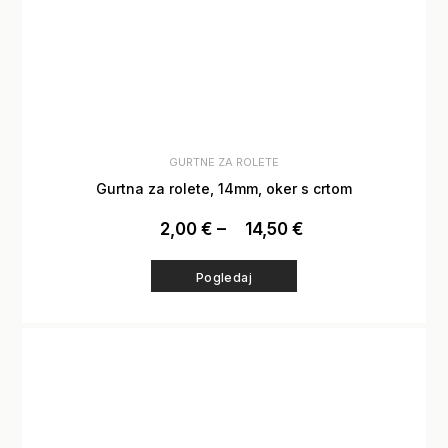
GURTNE ZA ROLETE
Gurtna za rolete, 14mm, oker s crtom
2,00
€
–
14,50
€
Pogledaj