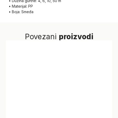
• Dužina gurtne: 4, 6, 10, 50 m
• Materijal: PP
• Boja: Smeđa
Povezani
proizvodi