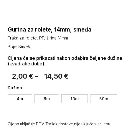
Gurtna za rolete, 14mm, smeđa
Traka za rolete, PP, širina 14mm
Boja: Smeđa
Cijena će se prikazati nakon odabira željene dužine
(kvadratić dolje).
2,00
€
–
14,50
€
Dužina
4m
6m
10m
50m
Cijena uključuje PDV. Trošak dostave nije uključen u cijenu.