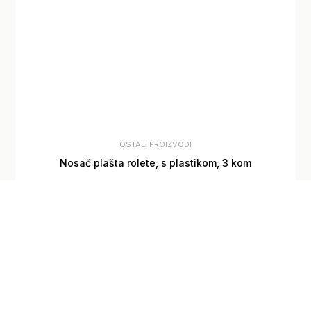
OSTALI PROIZVODI
Nosač plašta rolete, s plastikom, 3 kom
6,90
€
Pogledaj