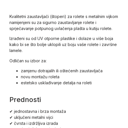
Kvalitetni zaustavljači (štoperi) za rolete s metalnim vijkom
namijenjeni su za sigurno zaustavljanje rolete i
sprječavanje potpunog uvlačenja plašta u kutiju rolete.
Izrađeni su od UV otporne plastike i dolaze u više boja
kako bi se što bolje uklopili uz boju vaše rolete i završne
lamele.
Odličan su izbor za:
zamjenu dotrajalih ili oštećenih zaustavljača
novu montažu roleta
estetsko usklađivanje detalja na roleti
Prednosti
✔ jednostavna i brza montaža
✔ uključeni metalni vijci
✔ čvrsta i izdržljiva izrada